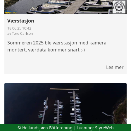
Værstasjon
18.06.25 10:42
av Tore Carlson
Sommeren 2025 ble værstasjon med kamera
montert, værdata kommer snart :-)
Les mer
© Hellandsjøen Båtforening | Løsning:
StyreWeb